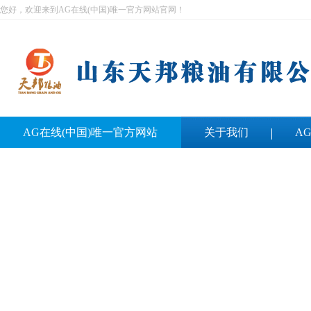
您好，欢迎来到AG在线(中国)唯一官方网站官网！
AG在线(中国)唯一官方网站
关于我们
A
请您留言
联系我们