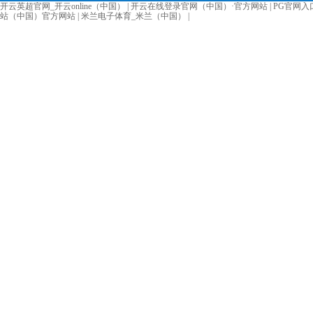
开云英超官网_开云online（中国）
|
开云在线登录官网（中国）·官方网站
|
PG官网入口
站（中国）官方网站
|
米兰电子体育_米兰（中国）
|