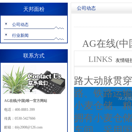
公司动态
天邦面粉
公司动态
行业新闻
AG在线(
联系方式
LINKS
友情链
路大动脉贯穿
路、铁路运输
AG在
AG在线(中国)唯一官方网站
小麦仓储、
电话：400-8881-399
拥有小麦仓储
传真：0530-5427666
车间，采用
邮箱：tbly2008@126.com