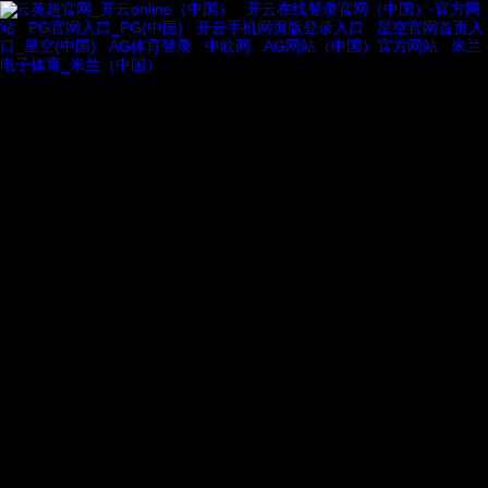
开云英超官网_开云online（中国）
|
开云在线登录官网（中国）·官方网
站
|
PG官网入口_PG(中国)
|
开云手机网页版登录入口
|
星空官网首页入
口_星空(中国)
|
AG体育登录
|
中欧网
|
AG网站（中国）官方网站
|
米兰
电子体育_米兰（中国）
|